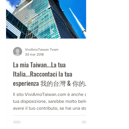
ViviAmoTaiwan Team
30 mar 2018
La mia Taiwan...La tua
Italia...Raccontaci la tua
esperienza 我的台灣 & 你的義
大利，跟我們說說你的經驗
Il sito ViviAmoTaiwan.com è anche a
吧！
tua disposizione, sarebbe molto bello
avere il tuo contributo, se hai una storia
da raccontare, un...