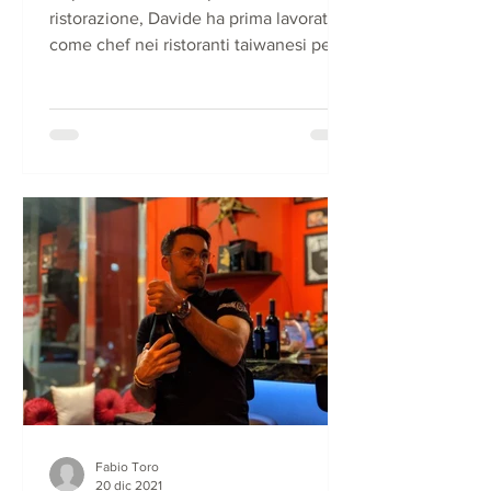
ristorazione, Davide ha prima lavorato
come chef nei ristoranti taiwanesi per
poi aprire con la moglie nel 2022 il
ristorante “Alassio”, chiamato così
onore della sua città di provenienza.
Reduce da vent’anni di esperienza
nella ristorazione, Davide ha prima
lavorato come chef nei ristoranti
taiwanesi per poi aprire con la moglie
nel 2022 il ristorante “Alassio”,
chiamato così onore della sua città di
provenienza.
Fabio Toro
20 dic 2021