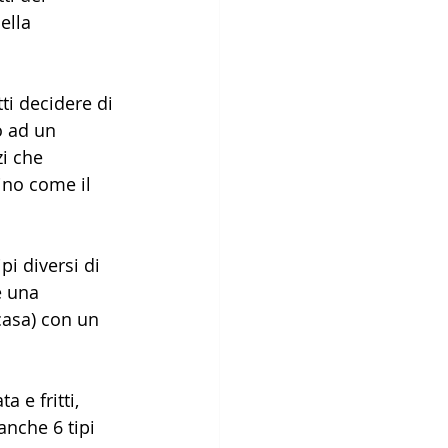
ella 
ti decidere di 
o ad un 
i che 
no come il 
i diversi di 
e una 
casa) con un 
 e fritti, 
anche 6 tipi 