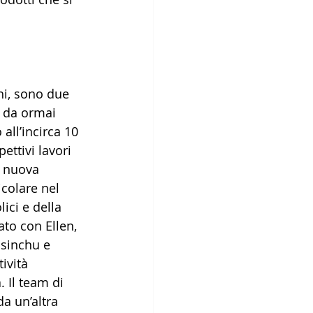
hi, sono due 
 da ormai 
all’incirca 10 
pettivi lavori 
a nuova 
icolare nel 
lici e della 
ato con Ellen, 
sinchu e 
ività 
. Il team di 
a un’altra 