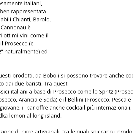
samente italiani, 
 ben rappresentata 
bili Chianti, Barolo, 
 Cannonau è 
i ottimi vini come il 
il Prosecco (e 
z” naturalmente) ed 
questi prodotti, da Boboli si possono trovare anche coc
 dai due baristi. Tra questi 
secco, Arancia e Soda) e il Bellini (Prosecco, Pesca e S
iovane, il bar offre anche cocktail più internazionali, 
odka lemon al long island. 
ione di birre artigianali, tra le quali spiccano i prodot