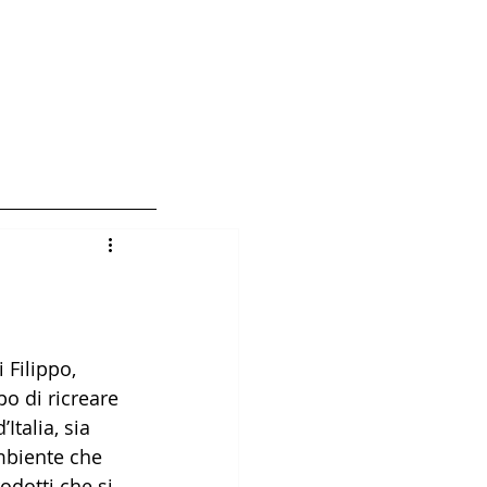
hi siamo 編輯人員
 Filippo, 
o di ricreare 
Italia, sia 
mbiente che 
odotti che si 