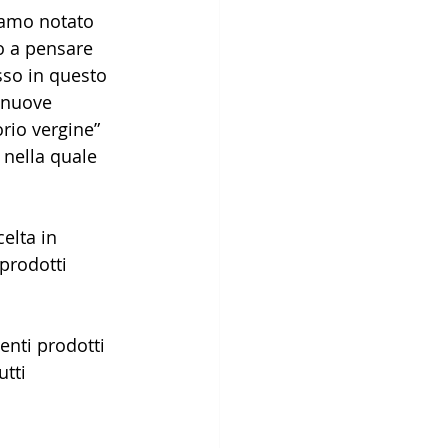
iamo notato 
o a pensare 
sso in questo 
 nuove 
rio vergine” 
nella quale 
elta in 
prodotti 
ienti prodotti 
tti 