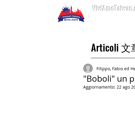
ViviAmoTaiwan
Home 首頁
Art
Articoli 
Filippo, Fabio ed H
"Boboli" un p
Aggiornamento:
22 ago 2