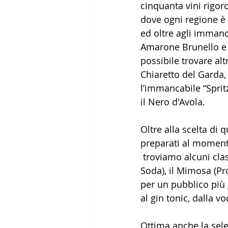
cinquanta vini rigoro
dove ogni regione è
ed oltre agli immanca
Amarone Brunello e
possibile trovare altr
Chiaretto del Garda, 
l’immancabile “Sprit
il Nero d'Avola.
Oltre alla scelta di 
preparati al momento
 troviamo alcuni classici italiani a base di Prosecco come lo Spritz (Prosecco, Aperol e 
Soda), il Mimosa (Pro
per un pubblico più g
al gin tonic, dalla v
Ottima anche la selez