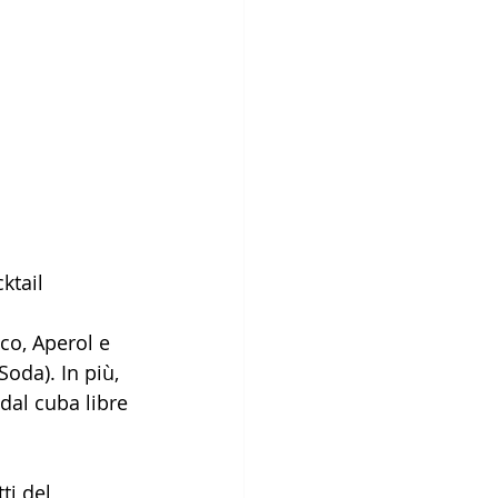
ktail 
oda). In più, 
dal cuba libre 
ti del 