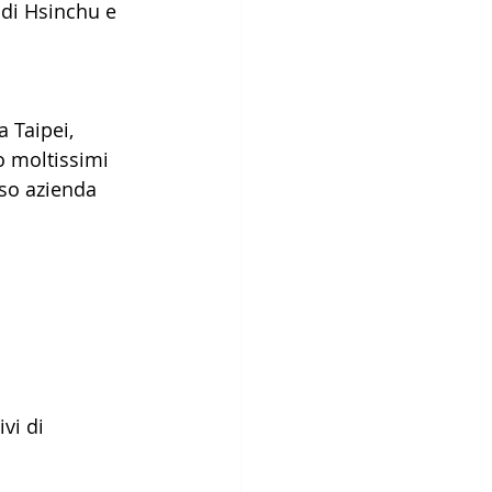
 di Hsinchu e 
co moltissimi 
sso azienda 
vi di 