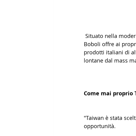
 Situato nella moderna Guanxin Road a Hsinchu, a poco meno di un’ora da Taipei, 
Boboli offre ai propr
prodotti italiani di 
lontane dal mass mar
Come mai proprio T
"Taiwan è stata scelt
opportunità.