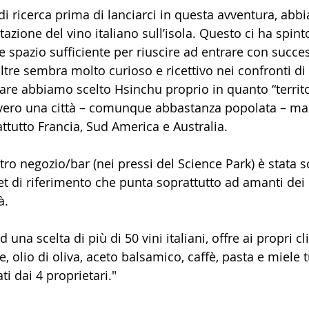
di ricerca prima di lanciarci in questa avventura, abb
azione del vino italiano sull’isola. Questo ci ha spint
e spazio sufficiente per riuscire ad entrare con succe
oltre sembra molto curioso e ricettivo nei confronti di
lare abbiamo scelto Hsinchu proprio in quanto “territo
vero una città – comunque abbastanza popolata – ma 
attutto Francia, Sud America e Australia.
ro negozio/bar (nei pressi del Science Park) è stata sc
et di riferimento che punta soprattutto ad amanti dei 
à.
ad una scelta di più di 50 vini italiani, offre ai propri cl
e, olio di oliva, aceto balsamico, caffè, pasta e miele tu
ti dai 4 proprietari."