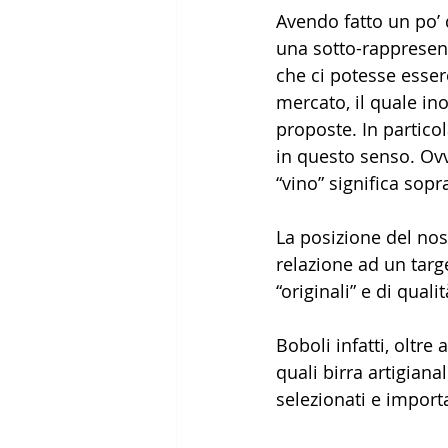
Avendo fatto un po’ 
una sotto-rappresent
che ci potesse esser
mercato, il quale in
proposte. In partico
in questo senso. Ov
“vino” significa sopr
La posizione del nost
relazione ad un targ
“originali” e di qualit
Boboli infatti, oltre 
quali birra artigianal
selezionati e importa