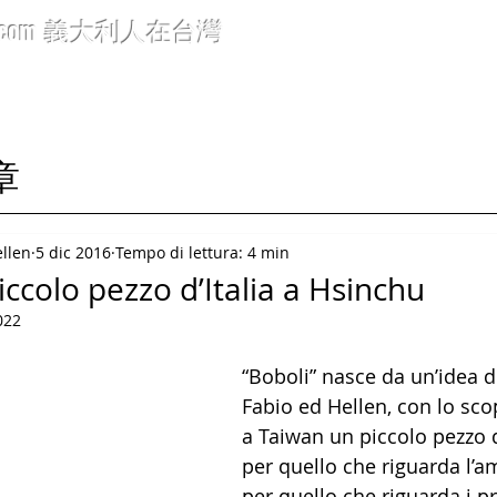
.com
義大利人在台灣
icoli 文章
Rubriche 標題分類
Info generali 布告欄
C
文章
ellen
5 dic 2016
Tempo di lettura: 4 min
iccolo pezzo d’Italia a Hsinchu
022
“Boboli” nasce da un’idea di
Fabio ed Hellen, con lo scop
a Taiwan un piccolo pezzo d’
per quello che riguarda l’a
per quello che riguarda i pr