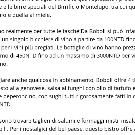
 e le birre speciali del Birrificio Montelupo, tra cui qu
fo e quella al miele. 
no realmente per tutte le tasche!Da Boboli si può infat
un singolo bicchiere di vino a partire da 100NTD fin
r i vini più pregiati. Le bottiglie di vino hanno prezz
imo di 450NTD fino ad un massimo di 3000NTD per vi
ino.
iare anche qualcosa in abbinamento, Boboli offre 4 tip
sto alla genovese, salsa ai funghi con olio di tartufo 
 e peperoncino, con sughi tutti rigorosamente fatti in 
0NTD.
sono trovare taglieri di salumi e formaggi misti, insalata
bili. Per i nostalgici del bel paese, questo bistro offre 