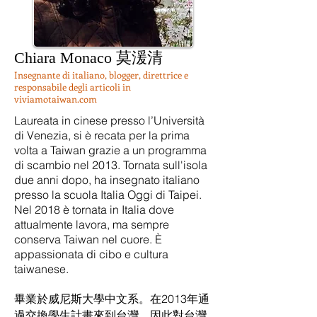
Chiara Monaco 莫湲清
Insegnante di italiano, blogger, direttrice e
responsabile degli articoli in
viviamotaiwan.com
Laureata in cinese presso l’Università
di Venezia, si è recata per la prima
volta a Taiwan grazie a un programma
di scambio nel 2013. Tornata sull'isola
due anni dopo, ha insegnato italiano
presso la scuola Italia Oggi di Taipei.
Nel 2018 è tornata in Italia dove
attualmente lavora, ma sempre
conserva Taiwan nel cuore. È
appassionata di cibo e cultura
taiwanese.
畢業於威尼斯大學中文系。在2013年通
過交換學生計畫來到台灣，因此對台灣