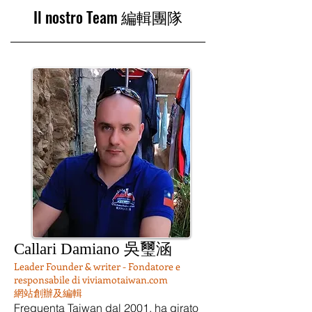
Il nostro Team 編輯團隊
Callari Damiano 吳璽涵
Leader Founder & writer - Fondatore e
responsabile di viviamotaiwan.com
網站創辦及編輯
Frequenta Taiwan dal 2001, ha girato