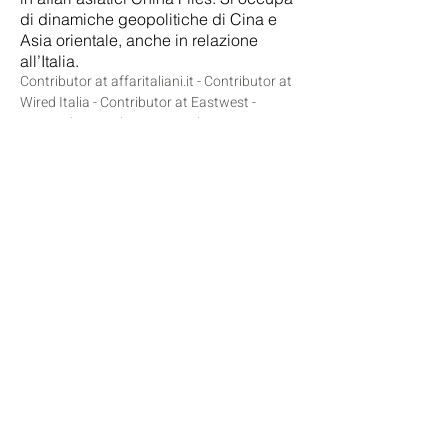
di dinamiche geopolitiche di Cina e
Asia orientale, anche in relazione
all’Italia.
Contributor at affaritaliani.it -
Contributor at
Wired Italia -
Contributor at Eastwest -
Rivista di Geopolitica -
Contributor at La
Stampa -
Contributor at il Manifesto
-
Associazione Italia-ASEAN
Contributor at ISPI - Istituto per gli studi di
politica internazionale
https://linktr.ee/lorenzolamperti
Instagram
Twitter: @LorenzoLamp
erti