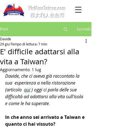
ViviAmoTaiwan.com
義大利人在台灣
Post
Iscriviti
Davide
29 giu
Tempo di lettura: 7 min
E' difficile adattarsi alla
vita a Taiwan?
Aggiornamento:
1 lug
Davide, che ci aveva già raccontato la 
sua  esperienza a nella ristorazione 
(articolo  
qui
 ) oggi ci parla delle sue 
difficoltà ad adattarsi alla vita sull'isola 
e come le ha superate.
In che anno sei arrivato a Taiwan e 
quanto ci hai vissuto?