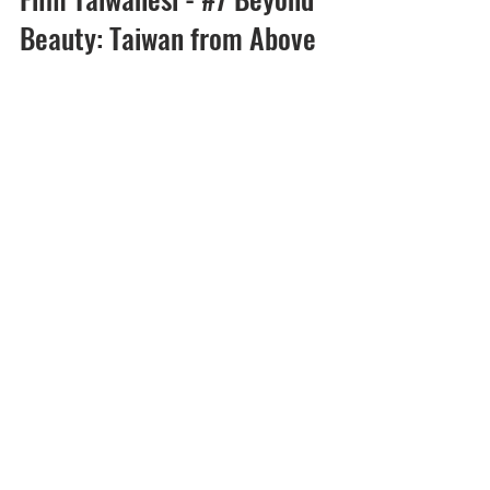
Chiara Monaco
Tempo di lettura: 2 min
Film Taiwanesi - #7 Beyond
Beauty: Taiwan from Above
Il documentario ci mostra le bellezze
naturali di Taiwan da una prospettiva
aerea. Regia di Chi Po-Lin.