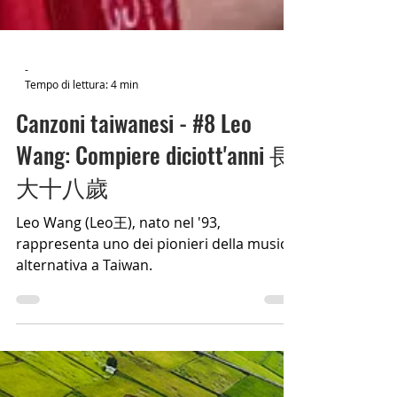
-
Tempo di lettura: 4 min
Canzoni taiwanesi - #8 Leo
Wang: Compiere diciott'anni 長
大十八歲
Leo Wang (Leo王), nato nel '93,