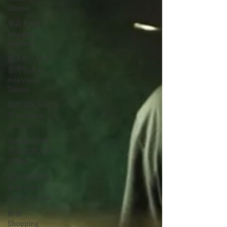
Taiwan
學義大利文
Imparare
l'italiano
義大利人分享
台灣生活 La
mia vita a
Taiwan
如何做義大利
菜 cucinare
italiano
我在義大利的
生活 台灣人的
部落格
華語學校與課
程 Scuole e
corsi di cinese
購物
Shopping