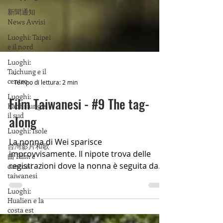
新聞通知
News Avvisi
Luoghi: Taipei
e il nord
Luoghi:
Taichung e il
centro
Luoghi:
-
Kaohsiung e
Tempo di lettura: 2 min
il sud
Film Taiwanesi - #9 The tag-
Luoghi: Isole
along
台灣影片和歌
曲 Film e
La nonna di Wei sparisce
canzoni
taiwanesi
improvvisamente. Il nipote trova delle
registrazioni dove la nonna è seguita da
Luoghi:
Hualien e la
una strana ragazzina in rosso...
costa est