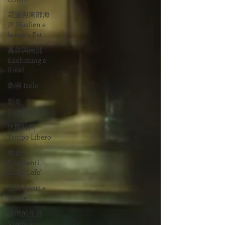
花蓮與東部海
岸 Hualien e
la costa Est
高雄與南部
Kaohsiung e
il sud
島嶼 Isole
新奇
Curiosità
休閒時間
Tempo Libero
餐廳
Ristoranti,
Bar & Cafe'
運動 Sport e
Salute
台灣的生活
Vivere a