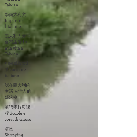
Taiwan
學義大利文
Imparare
l'italiano
義大利人分享
台灣生活 La
mia vita a
Taiwan
如何做義大利
菜 cucinare
italiano
我在義大利的
生活 台灣人的
部落格
華語學校與課
程 Scuole e
corsi di cinese
購物
Shopping