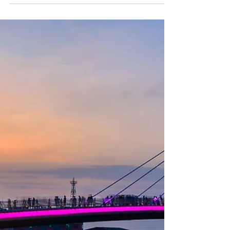
Xiao Liuqiu è una piccola isola sulla costa
sud-ovest della contea di Pingtung. E' la
sola isola in Taiwan ad avere una barriera
corallina.