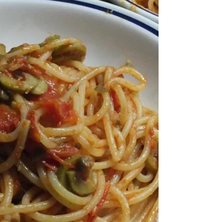
扁麵
義式水煮魚佐細扁麵的做法