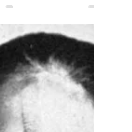
prosegue con maggiori dettagli relativi
alla popolazione dei Saisiyat