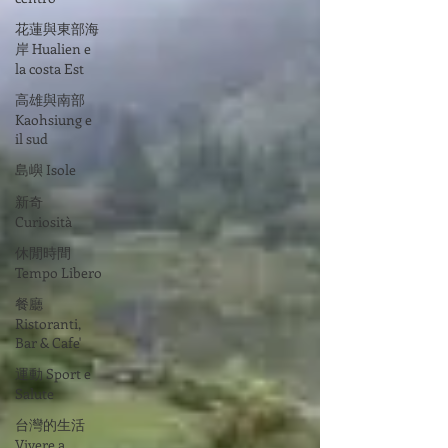
花蓮與東部海
岸 Hualien e
la costa Est
高雄與南部
Kaohsiung e
il sud
島嶼 Isole
新奇
Curiosità
休閒時間
Tempo Libero
餐廳
Ristoranti,
Bar & Cafe'
運動 Sport e
Salute
台灣的生活
Vivere a