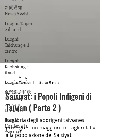
新聞通知
News Avvisi
Luoghi: Taipei
e il nord
Luoghi:
Taichung e il
centro
Luoghi:
Kaohsiung e
il sud
Luoghi: Isole
Anna
台灣影片和歌
Tempo di lettura: 5 min
曲 Film e
canzoni
Saisiyat: i Popoli Indigeni di
taiwanesi
Taiwan ( Parte 2 )
Luoghi:
Hualien e la
costa est
La storia degli aborigeni taiwanesi