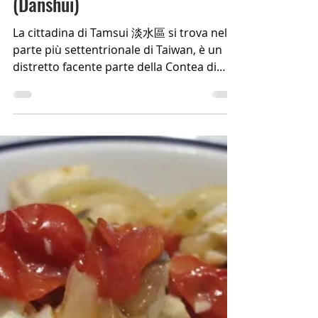
Callari Damiano
Tempo di lettura: 5 min
La cittadina di Tamsui 淡水
(Danshui)
La cittadina di Tamsui 淡水區 si trova nella
parte più settentrionale di Taiwan, è un
distretto facente parte della Contea di
Nuova Taipei