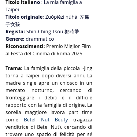
Titolo italia
no 
: La mia famiglia a 
Taipei
Titolo originale:
 Zuǒpiězi nühái 左撇
子女孩
Regista: 
Shih-Ching Tsou 
鄒時擎
Genere:
 drammatico
Riconoscimenti:
 Premio Miglior Film 
al Festa del Cinema di Roma 2025
Trama: 
La famiglia della piccola I-Jing 
torna a Taipei dopo diversi anni. La 
madre single apre un chiosco in un 
mercato notturno, cercando di 
fronteggiare i debiti e il difficile 
rapporto con la famiglia di origine. La 
sorella maggiore lavora part time 
come 
Betel Nut Beuty
 (ragazza 
venditrice di Betel Nut), cercando di 
trovare uno spazio di felicità per sé 