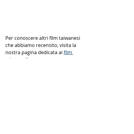
Per conoscere altri film taiwanesi 
che abbiamo recensito, visita la 
nostra pagina dedicata ai 
film 
taiwanesi
!
film taiwanesi
台灣影片和歌曲 Film e canzoni taiwanesi
Post recenti
Mostra tutti