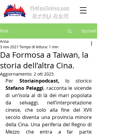
ViviAmoTaiwan.com
義大利人在台灣
Post
Iscriviti
Anna
3 nov 2021
Tempo di lettura: 1 min
Da Formosa a Taiwan, la
storia dell’altra Cina.
Aggiornamento:
2 ott 2025
Per 
Storiainpodcast,
 lo storico 
Stefano Pelaggi
, racconta le vicende 
di un’isola al di là dei mari popolata 
da selvaggi, nell’interpretazione 
cinese, che solo alla fine del XVII 
secolo diventa una provincia minore 
della Cina. Una periferia del Regno di 
Mezzo che entra a far parte 