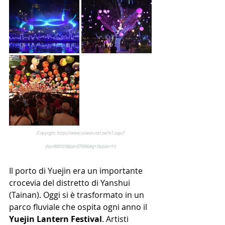
(Copyright: https://www.taiwan.net.tw/m1.aspx?
sNo=0001019&lid=079996#lg=1&slide=11)
Il porto di Yuejin era un importante 
crocevia del distretto di Yanshui 
(Tainan). Oggi si è trasformato in un 
parco fluviale che ospita ogni anno il 
Yuejin Lantern Festival
. Artisti 