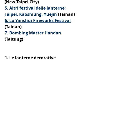
(New Taipei City)
5. Altri festival delle lanterne: 
Taipei, Kaoshiung, Yuejin
 (Tainan)
6. Lo Yanshui Fireworks Festival
(Tainan)
7. Bombing Master Handan
(Taitung)
1. Le lanterne decorative