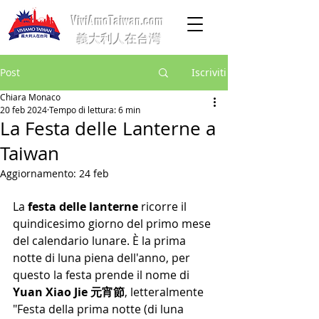
ViviAmoTaiwan.com
義大利人在台灣
Post
Iscriviti
Chiara Monaco
20 feb 2024
Tempo di lettura: 6 min
La Festa delle Lanterne a
Taiwan
Aggiornamento:
24 feb
La 
festa delle lanterne
 ricorre il 
quindicesimo giorno del primo mese 
del calendario lunare. È la prima 
notte di luna piena dell'anno, per 
questo la festa prende il nome di 
Yuan Xiao Jie 元宵節
, letteralmente 
"Festa della prima notte (di luna 