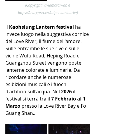
(Copyright: Viviamotaiwan e 
https://margaret.tw/taipei-luminarie/)
Il 
Kaohsiung Lantern festival
 ha 
invece luogo nella suggestiva cornice 
del Love River, il fiume dell'amore. 
Sulle entrambe le sue rive e sulle 
vicine Wufu Road, Heping Road e 
Guangzhou Street vengono poste 
lanterne colorate e luminarie. Da 
ricordare anche le numerose 
esibizioni musicali e i fuochi 
d'artificio sull'acqua. Nel 
2026
 il 
festival si terrà tra il 
7 Febbraio al 1 
Marzo
 presso la Love River Bay e Fo 
Guang Shan..