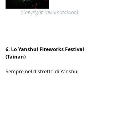
(Copyright: Viviamotaiwan)
6. Lo Yanshui Fireworks Festival 
(Tainan)
Sempre nel distretto di Yanshui 
(Tainan) durante il quindicesimo 
dell'anno ha luogo un'antica e 
popolare celebrazione chiamata 
Yanshui Fireworks Festival
 (festival 
dei fuochi d'artificio di Yanshui). 
Quest'anno avrà luogo il 
2 e 3 Marzo 
(maggiori info 
qui
).