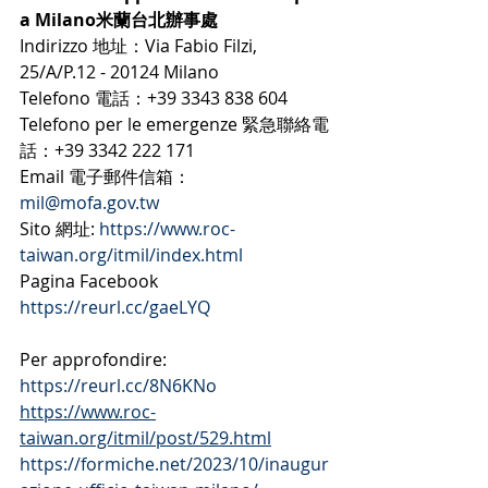
a Milano米蘭台北辦事處
Indirizzo 地址：Via Fabio Filzi, 
25/A/P.12 - 20124 Milano
Telefono 電話：+39 3343 838 604
Telefono per le emergenze 緊急聯絡電
話：+39 3342 222 171
Email 電子郵件信箱：
mil@mofa.gov.tw
Sito 網址: 
https://www.roc-
taiwan.org/itmil/index.html
Pagina Facebook 
https://reurl.cc/gaeLYQ
Per approfondire: 
https://reurl.cc/8N6KNo
https://www.roc-
taiwan.org/itmil/post/529.html
https://formiche.net/2023/10/inaugur