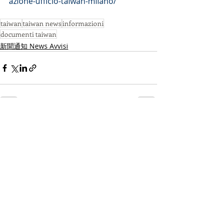
azione-ufficio-taiwan-milano/
taiwan
taiwan news
informazioni
documenti taiwan
新聞通知 News Avvisi
Post recenti
Mostra tutti