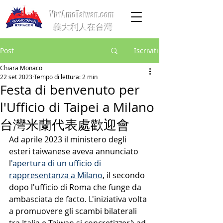
ViviAmoTaiwan.com
義大利人在台灣
Post
Iscriviti
Chiara Monaco
22 set 2023
Tempo di lettura: 2 min
Festa di benvenuto per
l'Ufficio di Taipei a Milano
台灣米蘭代表處歡迎會
Ad aprile 2023 il ministero degli 
esteri taiwanese aveva annunciato 
l
'
apertura di un ufficio di 
rappresentanza a Milano
, il secondo 
dopo l'ufficio di Roma che funge da 
ambasciata de facto. L'iniziativa volta 
a promuovere gli scambi bilaterali 