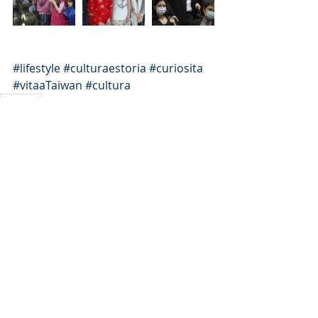
#lifestyle
#culturaestoria
#curiosita
#vitaaTaiwan
#cultura
Curiosità
新奇 Curiosità
台灣的生活 Vivere a Taiwan
Post recenti
Mostra tutti