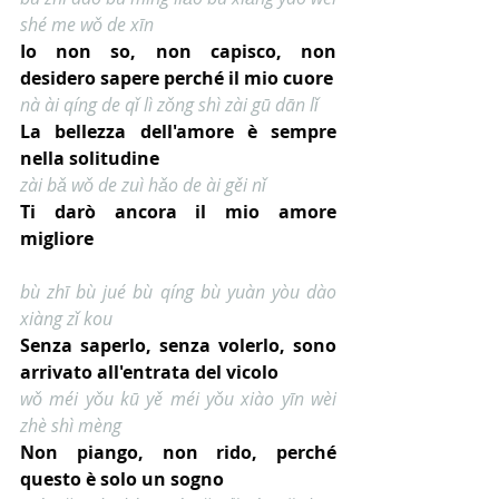
shé me wǒ de xīn
Io non so, non capisco, non 
desidero sapere perché il mio cuore
nà ài qíng de qǐ lì zǒng shì zài gū dān lǐ
La bellezza dell'amore è sempre 
nella solitudine
zài bǎ wǒ de zuì hǎo de ài gěi nǐ
Ti darò ancora il mio amore 
migliore
bù zhī bù jué bù qíng bù yuàn yòu dào 
xiàng zǐ kou
Senza saperlo, senza volerlo, sono 
arrivato all'entrata del vicolo
wǒ méi yǒu kū yě méi yǒu xiào yīn wèi 
zhè shì mèng
Non piango, non rido, perché 
questo è solo un sogno