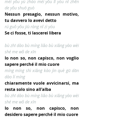
méi yǒu yù zhào méi yǒu lǐ yóu nǐ zhēn 
de yǒu shuō guò
Nessun presagio, nessun motivo, 
tu davvero lo avevi detto
rú guǒ yǒu jiù ràng nǐ zì yóu
Se ci fosse, ti lascerei libera
bù zhī dào bù míng liǎo bù xiǎng yào wèi 
shé me wǒ de xīn
Io non so, non capisco, non voglio 
sapere perché il mio cuore
míng míng shì xiǎng kào jìn què gū dān 
dào lí míng
chiaramente vuole avvicinarsi, ma 
resta solo sino all'alba
bù zhī dào bù míng liǎo bù xiǎng yào wèi 
shé me wǒ de xīn
Io non so, non capisco, non 
desidero sapere perché il mio cuore