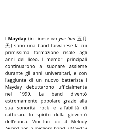
I 
Mayday
 (in cinese 
wu yue tian 
五月
天) sono una band taiwanese la cui 
primissima formazione risale agli 
anni del liceo. I membri principali 
continuarono a suonare assieme 
durante gli anni universitari, e con 
l'aggiunta di un nuovo batterista i 
Mayday debuttarono ufficialmente 
nel 1999. La band diventò 
estremamente popolare grazie alla 
sua sonorità rock e all'abilità di 
catturare lo spirito della gioventù 
dell'epoca. Vincitori do 4 Melody 
Award per la migliore band, i Mayday 