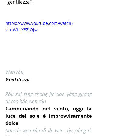
"gentilezza".
https://www.youtube.com/watch?
v=nWb_X3ZJQjw
Wēn róu
Gentilezza
Zǒu zài fēng zhōng jīn tiān yáng guāng 
tú rán hǎo wēn róu
Camminando nel vento, oggi la 
luce del sole è improvvisamente 
dolce
tiān de wēn róu dì de wēn róu xiàng nǐ 