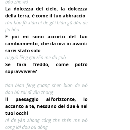
bào zhe wǒ
La dolcezza del cielo, la dolcezza 
della terra, è come il tuo abbraccio
rán hòu fā xiàn nǐ de gǎi biàn gū dān de 
jīn hòu
E poi mi sono accorto del tuo 
cambiamento, che da ora in avanti 
sarei stato solo
rú guǒ lěng gāi zěn me dù guò
Se farà freddo, come potrò 
sopravvivere?
tiān biān fēng guāng shēn biān de wǒ 
dōu bù zài nǐ yǎn zhōng
Il paesaggio all'orizzonte, io 
accanto a te, nessuno dei due è nei 
tuoi occhi
nǐ de yǎn zhōng cáng zhe shén me wǒ 
cóng lái dōu bù dǒng