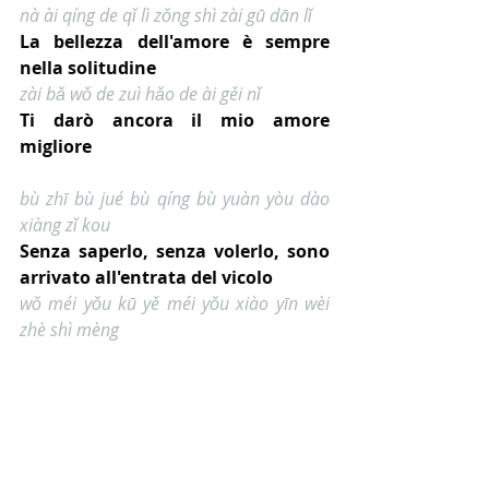
nà ài qíng de qǐ lì zǒng shì zài gū dān lǐ
La bellezza dell'amore è sempre 
nella solitudine
zài bǎ wǒ de zuì hǎo de ài gěi nǐ
Ti darò ancora il mio amore 
migliore
bù zhī bù jué bù qíng bù yuàn yòu dào 
xiàng zǐ kou
Senza saperlo, senza volerlo, sono 
arrivato all'entrata del vicolo
wǒ méi yǒu kū yě méi yǒu xiào yīn wèi 
zhè shì mèng
Non piango, non rido, perché 
questo è solo un sogno
méi yǒu yù zhào méi yǒu lǐ yóu nǐ zhēn 
de yǒu shuō guò
Nessun presagio, nessun motivo, 
tu davvero lo avevi detto