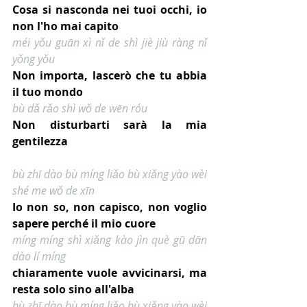
Cosa si nasconda nei tuoi occhi, io 
non l'ho mai capito
méi yǒu guān xì nǐ de shì jiè jiù ràng nǐ 
yǒng yǒu
Non importa, lascerò che tu abbia 
il tuo mondo
bù dǎ rǎo shì wǒ de wēn róu
Non disturbarti sarà la mia 
gentilezza
bù zhī dào bù míng liǎo bù xiǎng yào wèi 
shé me wǒ de xīn
Io non so, non capisco, non voglio 
sapere perché il mio cuore
míng míng shì xiǎng kào jìn què gū dān 
dào lí míng
chiaramente vuole avvicinarsi, ma 
resta solo sino all'alba
bù zhī dào bù míng liǎo bù xiǎng yào wèi 