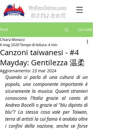
ViviAmoTaiwan.com
義大利人在台灣
Post
Iscriviti
Chiara Monaco
6 mag 2020
Tempo di lettura: 4 min
Canzoni taiwanesi - #4
Mayday: Gentilezza 温柔
Aggiornamento:
23 mar 2024
Quando si parla di una cultura di un 
popolo, una componente importante è 
sicuramente la musica. Quanti stranieri 
conoscono l'Italia grazie al canto di 
Andrea Bocelli o grazie al "blu dipinto di 
blu"? La stessa cosa vale per Taiwan, 
terra di artisti la cui fama è andata oltre 
i confini della nazione, anche se forse 