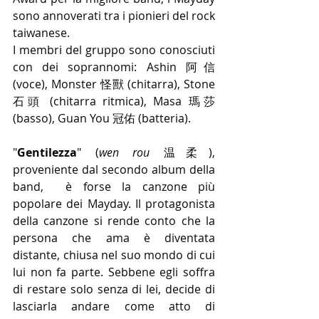
sono annoverati tra i pionieri del rock 
taiwanese. 
I membri del gruppo sono conosciuti 
con dei soprannomi: Ashin 阿信 
(voce), Monster 怪獸 (chitarra), Stone 
石頭 (chitarra ritmica), Masa 瑪莎 
(basso), Guan You 冠佑 (batteria). 
"
Gentilezza
" (
wen rou 
温柔),  
proveniente dal secondo album della 
band, 
è forse la canzone più 
popolare dei Mayday. Il protagonista 
della canzone si rende conto che la 
persona che ama è diventata 
distante, chiusa nel suo mondo di cui 
lui non fa parte. Sebbene egli soffra 
di restare solo senza di lei, decide di 
lasciarla andare come atto di 