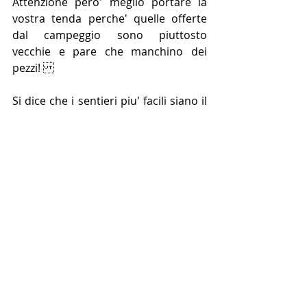
Attenzione pero' meglio portare la 
vostra tenda perche' quelle offerte 
dal campeggio sono piuttosto 
vecchie e pare che manchino dei 
pezzi! 
Si dice che i sentieri piu' facili siano il 
9 e il 10, sinceramente anche per 
questi un minimo di preparazione ci 
vuole, anziani e bambini se ne 
vedono, ma comunque prima di 
portare i vostri genitori in vacanza o i 
vostri figli fatevi un giretto per 
valutare la difficolta'! 
Clicca sulla mappa interattiva 
sottostante per accedere a 
ViviAmoTaiwan Maps e trovare 
Dakeng