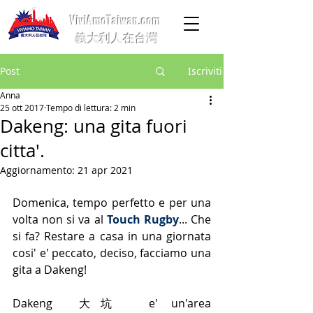
ViviAmoTaiwan.com
義大利人在台灣
Post
Iscriviti
Anna
25 ott 2017
Tempo di lettura: 2 min
Dakeng: una gita fuori
citta'.
Aggiornamento:
21 apr 2021
Domenica, tempo perfetto e per una 
volta non si va al 
Touch Rugby
... Che 
si fa? Restare a casa in una giornata 
cosi' e' peccato, deciso, facciamo una 
gita a Dakeng! 
Dakeng  大坑  e' un'area 