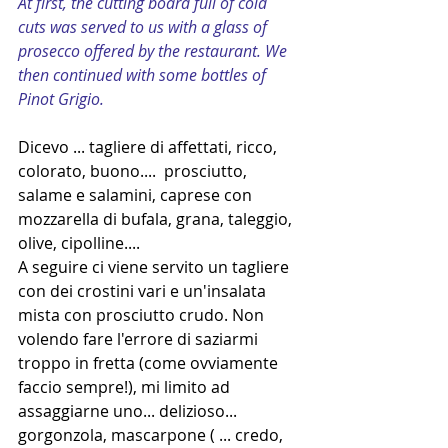
At first, the cutting board full of cold 
cuts was served to us with a glass of 
prosecco offered by the restaurant. We 
then continued with some bottles of 
Pinot Grigio.
Dicevo ... tagliere di affettati, ricco, 
colorato, buono....  prosciutto, 
salame e salamini, caprese con 
mozzarella di bufala, grana, taleggio, 
olive, cipolline.... 
A seguire ci viene servito un tagliere 
con dei crostini vari e un'insalata 
mista con prosciutto crudo. Non 
volendo fare l'errore di saziarmi 
troppo in fretta (come ovviamente 
faccio sempre!), mi limito ad 
assaggiarne uno... delizioso... 
gorgonzola, mascarpone ( ... credo, 