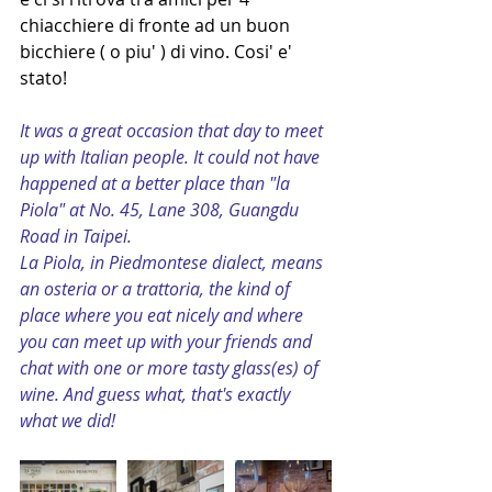
chiacchiere di fronte ad un buon 
bicchiere ( o piu' ) di vino. Cosi' e' 
stato!
It was a great occasion that day to meet 
up with Italian people. It could not have 
happened at a better place than "la 
Piola" at No. 45, Lane 308, Guangdu 
Road in Taipei.
La Piola, in Piedmontese dialect, means 
an osteria or a trattoria, the kind of 
place where you eat nicely and where 
you can meet up with your friends and 
chat with one or more tasty glass(es) of 
wine. And guess what, that's exactly 
what we did!