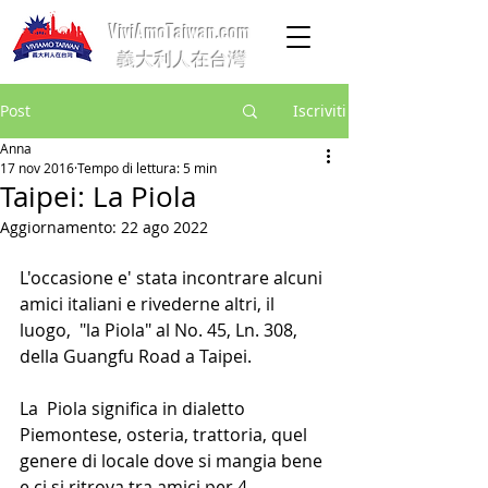
ViviAmoTaiwan.com
義大利人在台灣
Post
Iscriviti
Anna
17 nov 2016
Tempo di lettura: 5 min
Taipei: La Piola
Aggiornamento:
22 ago 2022
L'occasione e' stata incontrare alcuni 
amici italiani e rivederne altri, il 
luogo,  "la Piola" al No. 45, Ln. 308, 
della Guangfu Road a Taipei.
La  Piola significa in dialetto 
Piemontese, osteria, trattoria, quel 
genere di locale dove si mangia bene 
e ci si ritrova tra amici per 4 