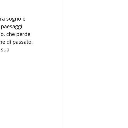
tra sogno e 
 paesaggi 
po, che perde 
ne di passato, 
 sua 