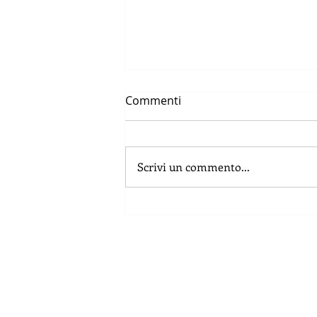
Commenti
Scrivi un commento...
Dalla Basilicata l’ukulele di
Danilo Vignola in concerto
nella città di Keelung