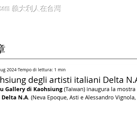
.com
義大利人在台灣
icoli 文章
Rubriche 標題分類
Info generali 布告欄
C
文章
lug 2024
Tempo di lettura: 1 min
iung degli artisti italiani Delta N.
 Gallery di Kaohsiung
 (Taiwan) inaugura la mostra 
 
Delta N.A
. (Neva Epoque, Asti e Alessandro Vignola, 