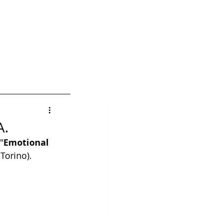
hi siamo 編輯人員
A.
"
Emotional 
Torino). 