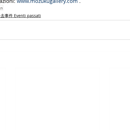
zioni: 
www.mozukugallery.com
 .
an
去事件 Eventi passati