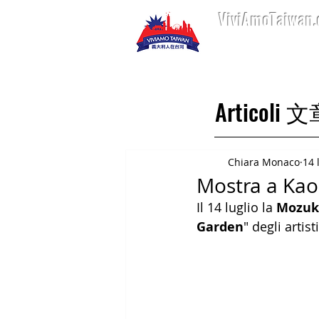
ViviAmoTaiwan
Home 首頁
Art
Articoli 
Chiara Monaco
14 
Mostra a Kaohs
Il 14 luglio la 
Mozuku
Garden
" degli artisti