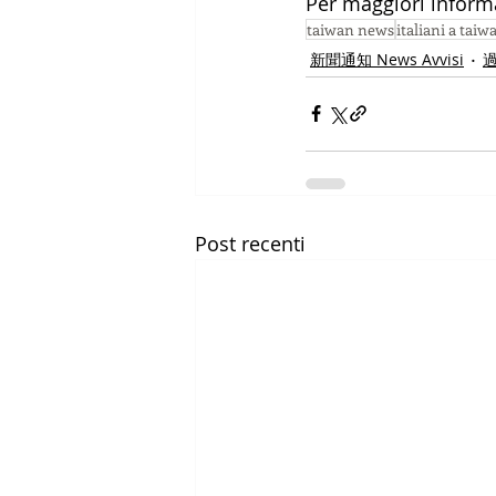
Per maggiori informa
taiwan news
italiani a taiw
新聞通知 News Avvisi
過
Post recenti