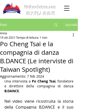
ViviAmoTaiwan.com
義大利人在台灣
Post
Iscriviti
Anna
19 ott 2021
Tempo di lettura: 1 min
Po Cheng Tsai e la
compagnia di danza
B.DANCE (Le interviste di
Taiwan Spotlight)
Aggiornamento:
7 feb 2024
Una intervista a 
Po Cheng Tsai
, fondatore 
e direttore della compagnia di danza 
B.DANCE
.
Nel video viene ricostruita la storia 
della Compagnia B.DANCE e il suo 