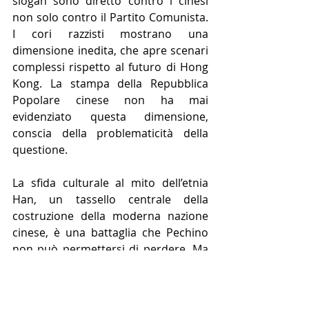
slogan sono diretto contro i cinesi 
non solo contro il Partito Comunista. 
I cori razzisti mostrano una 
dimensione inedita, che apre scenari 
complessi rispetto al futuro di Hong 
Kong. La stampa della Repubblica 
Popolare cinese non ha mai 
evidenziato questa dimensione, 
conscia della problematicità della 
questione.
La sfida culturale al mito dell’etnia 
Han, un tassello centrale della 
costruzione della moderna nazione 
cinese, è una battaglia che Pechino 
non può permettersi di perdere. Ma 
è una battaglia che si combatte con 
le armi della persuasione e il 
cosiddetto sharp power cinese ad 