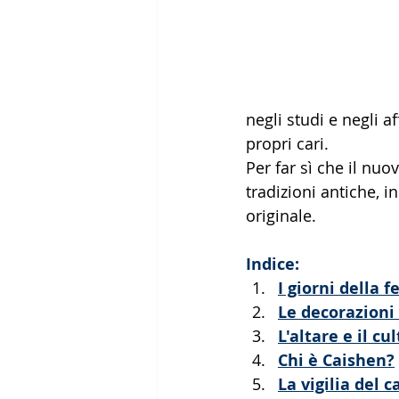
negli studi e negli a
propri cari.  
Per far sì che il nuo
tradizioni antiche, i
originale.
Indice:
I giorni della f
Le decorazioni 
L'altare e il cu
Chi è Caishen?
La vigilia del