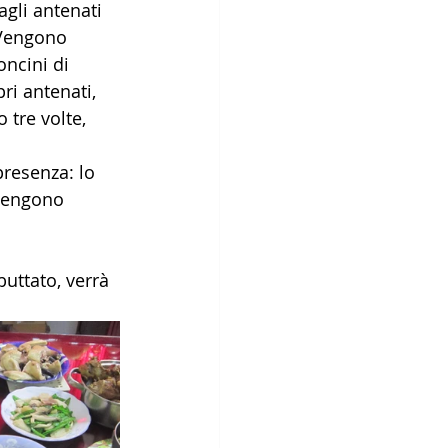
gli antenati 
 Vengono 
ncini di 
ri antenati, 
 tre volte, 
presenza: lo 
 vengono 
uttato, verrà 