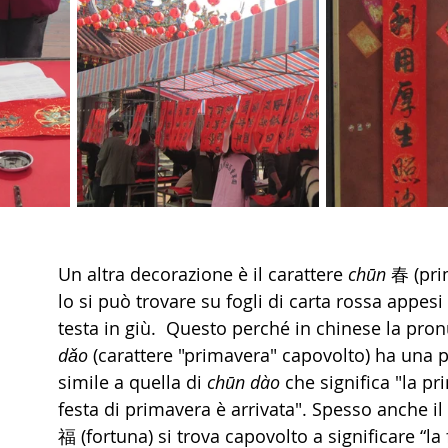
Un altra decorazione è il carattere 
chūn
 春 (pri
lo si può trovare su fogli di carta rossa appesi
testa in giù.  Questo perché in chinese la pron
dǎo
 (carattere "primavera" capovolto) ha una 
simile a quella di 
chūn dào
 che significa "la pr
festa di primavera è arrivata". Spesso anche il 
福 (fortuna) si trova capovolto a significare “la