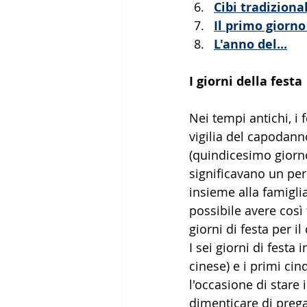
Cibi tradizional
Il primo giorno
L'anno del...
I giorni della festa
Nei tempi antichi, i
vigilia del capodann
(quindicesimo giorno
significavano un peri
insieme alla famigli
possibile avere così 
giorni di festa per i
I sei giorni di festa
cinese) e i primi cin
l'occasione di stare 
dimenticare di prega