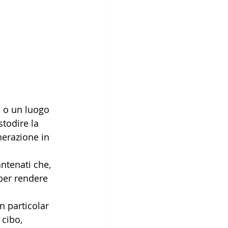
a o un luogo 
todire la 
nerazione in 
ntenati che, 
 per rendere 
n particolar 
cibo, 