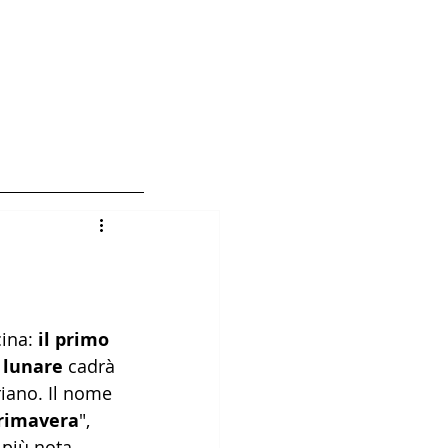
hi siamo 編輯人員
ina: 
il primo 
 lunare
 cadrà 
riano. Il nome 
primavera
", 
più nota 