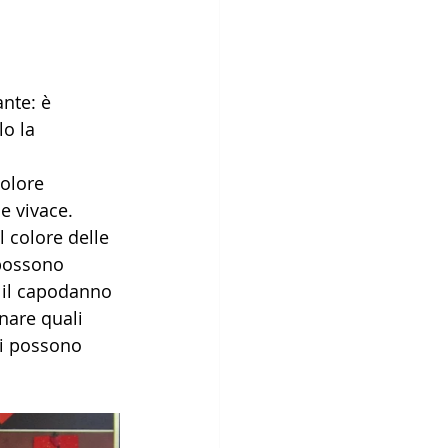
nte: è 
o la 
colore 
 e vivace. 
 colore delle 
 possono 
 il capodanno 
nare quali 
si possono 