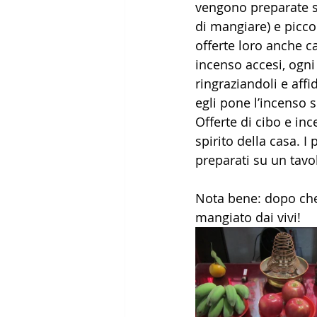
vengono preparate su
di mangiare) e picco
offerte loro anche c
incenso accesi, ogni
ringraziandoli e affi
egli pone l’incenso su
Offerte di cibo e in
spirito della casa. I
preparati su un tavol
Nota bene: dopo che 
mangiato dai vivi!