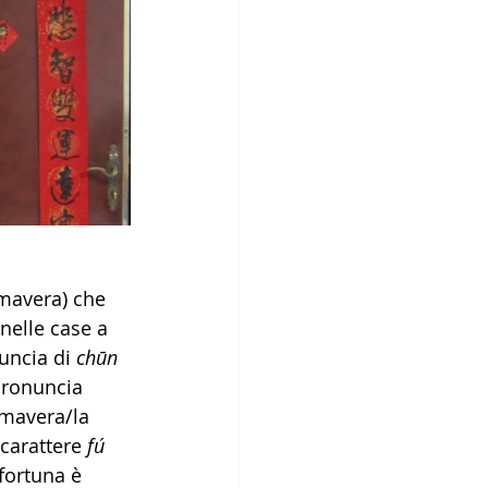
mavera) che 
 nelle case a 
uncia di 
chūn 
pronuncia 
imavera/la 
carattere 
fú
 fortuna è 