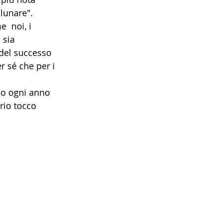
unare". 
  noi, i 
 sia 
 del successo 
r sé che per i 
ano ogni anno 
rio tocco 