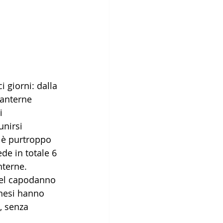
 giorni: dalla 
lanterne 
i 
unirsi 
 è purtroppo 
de in totale 6 
nterne. 
 del capodanno 
anesi hanno 
, senza 