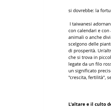
si dovrebbe: la fort
 I taiwanesi adornano case ed esercizi commerciali anche 
con calendari e con a
animali o anche divi
scelgono delle piant
di prosperità. Un'alt
che si trova in picc
legate da un filo ro
un significato preci
"crescita, fertilità",
L'altare e il culto 