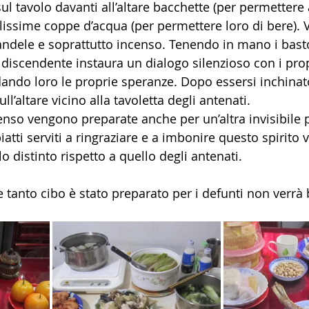
l tavolo davanti all’altare bacchette (per permettere a
lissime coppe d’acqua (per permettere loro di bere).
andele e soprattutto incenso. Tenendo in mano i basto
 discendente instaura un dialogo silenzioso con i prop
dando loro le proprie speranze. Dopo essersi inchinato
ll’altare vicino alla tavoletta degli antenati.
censo vengono preparate anche per un’altra invisibile 
 piatti serviti a ringraziare e a imbonire questo spirito
o distinto rispetto a quello degli antenati.
tanto cibo è stato preparato per i defunti non verrà b