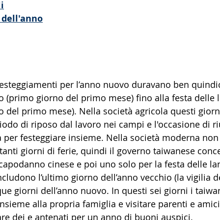
i
 dell'anno
 festeggiamenti per l’anno nuovo duravano ben quindici
o (primo giorno del primo mese) fino alla festa delle 
 del primo mese). Nella società agricola questi giorn
odo di riposo dal lavoro nei campi e l'occasione di ri
a per festeggiare insieme. Nella società moderna non
tanti giorni di ferie, quindi il governo taiwanese conce
l capodanno cinese e poi uno solo per la festa delle la
 includono l’ultimo giorno dell’anno vecchio (la vigilia
que giorni dell’anno nuovo. In questi sei giorni i taiw
insieme alla propria famiglia e visitare parenti e amici
re dei e antenati per un anno di buoni auspici.