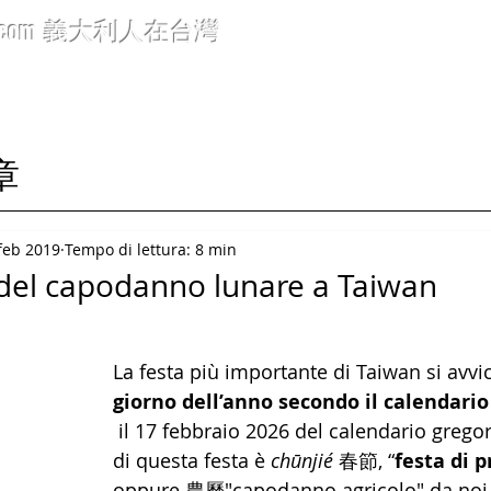
.com
義大利人在台灣
icoli 文章
Rubriche 標題分類
Info generali 布告欄
C
文章
feb 2019
Tempo di lettura: 8 min
i del capodanno lunare a Taiwan
La festa più importante di Taiwan si avvic
giorno dell’anno secondo il calendario
 il 17 febbraio 2026 del calendario grego
di questa festa è 
chūnjié
 春節, “
festa di 
oppure 農曆"capodanno agricolo" da noi 