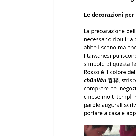
Le decorazioni per 
La preparazione dell
necessario ripulirla 
abbelliscano ma anch
I taiwanesi puliscono
simbolo di questa fes
Rosso è il colore del
chūnlián
 春聯, strisc
comprare nei negozi,
cinese molti templi 
parole augurali scriv
portare a casa e appe