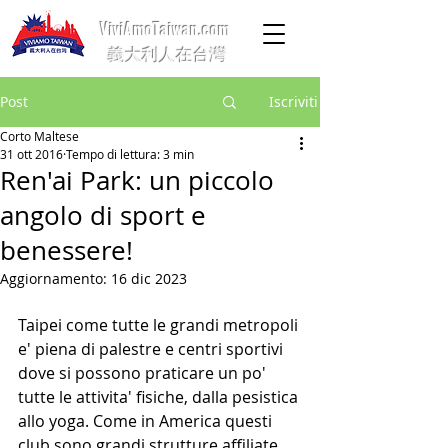
ViviAmoTaiwan.com
義大利人在台灣
Post
Iscriviti
Corto Maltese
31 ott 2016
Tempo di lettura: 3 min
Ren'ai Park: un piccolo
angolo di sport e
benessere!
Aggiornamento:
16 dic 2023
Taipei come tutte le grandi metropoli 
e' piena di palestre e centri sportivi 
dove si possono praticare un po' 
tutte le attivita' fisiche, dalla pesistica 
allo yoga. Come in America questi 
club sono grandi strutture affiliate 