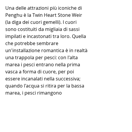
Una delle attrazioni più iconiche di 
Penghu è la Twin Heart Stone Weir 
(la diga dei cuori gemelli). I cuori 
sono costituiti da migliaia di sassi 
impilati e incastonati tra loro. Quella 
che potrebbe sembrare 
un'installazione romantica è in realtà 
una trappola per pesci: con l'alta 
marea i pesci entrano nella prima 
vasca a forma di cuore, per poi 
essere incanalati nella successiva; 
quando l'acqua si ritira per la bassa 
marea, i pesci rimangono 
intrappolati nella vasca.
Questa trappola romantica venne 
costruita tra il '600 e il '700 e si trova 
a nord della Qimei Township.