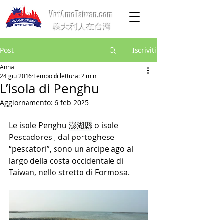
ViviAmoTaiwan.com
義大利人在台灣
Post
Iscriviti
Anna
24 giu 2016
Tempo di lettura: 2 min
L’isola di Penghu
Aggiornamento:
6 feb 2025
Le isole Penghu 
澎湖縣
 o isole 
Pescadores , dal portoghese 
“pescatori”, sono un arcipelago al 
largo della costa occidentale di 
Taiwan, nello stretto di Formosa.