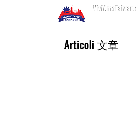
ViviAmoTaiwan
Home 首頁
Art
Articoli 文章