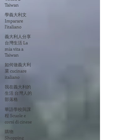
Taiwan
學義大利文
Imparare
l'italiano
義大利人分享
台灣生活 La
mia vita a
Taiwan
如何做義大利
菜 cucinare
italiano
我在義大利的
生活 台灣人的
部落格
華語學校與課
程 Scuole e
corsi di cinese
購物
Shopping