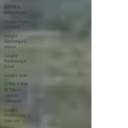
新聞通知
News Avvisi
Luoghi: Taipei
e il nord
Luoghi:
Taichung e il
centro
Luoghi:
Kaohsiung e
il sud
Luoghi: Isole
台灣影片和歌
曲 Film e
canzoni
taiwanesi
Luoghi:
Hualien e la
costa est