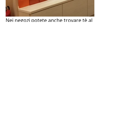
Nei negozi potete anche trovare tè al 
ginseng e anche dolcetti a base di tè, 
come ad esempio le tortine della 
luna.
Spero che questa presentazione di 
Ten Ren's Tea vi abbia incuriosito! 
Fateci sapere se avete mai provato il 
loro bubble tea e che cosa ne 
pensate!