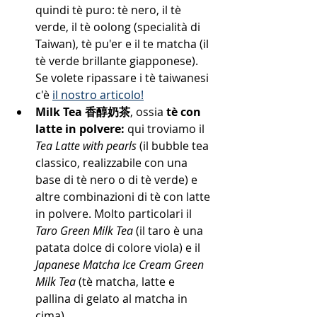
quindi tè puro: tè nero, il tè  
verde, il tè oolong (specialità di 
Taiwan), tè pu'er e il te matcha (il 
tè verde brillante giapponese).  
Se volete ripassare i tè taiwanesi 
c'è 
il nostro articolo!
Milk Tea 香醇奶茶
, ossia 
tè con 
latte in polvere: 
qui troviamo il 
Tea Latte with pearls
 (il bubble tea 
classico, realizzabile con una 
base di tè nero o di tè verde) e 
altre combinazioni di tè con latte 
in polvere. Molto particolari il 
Taro Green Milk Tea
 (il taro è una 
patata dolce di colore viola) e il 
Japanese Matcha Ice Cream Green 
Milk Tea
 (tè matcha, latte e 
pallina di gelato al matcha in 
cima) .