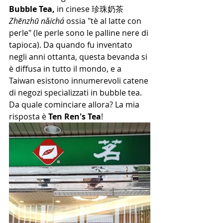
Bubble Tea, 
in cinese 珍珠奶茶 
Zhēnzhū nǎichá
 ossia "tè al latte con 
perle" (le perle sono le palline nere di 
tapioca). Da quando fu inventato 
negli anni ottanta, questa bevanda si 
è diffusa in tutto il mondo, e a 
Taiwan esistono innumerevoli catene 
di negozi specializzati in bubble tea. 
Da quale cominciare allora? La mia 
risposta è 
Ten Ren's Tea
!