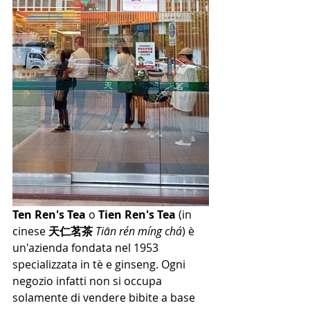
Ten Ren's Tea 
o 
Tien Ren's Tea
 (in 
cinese 
天仁茗茶 
Tiān rén míng chá
) è 
un'azienda fondata nel 1953 
specializzata in tè e ginseng. Ogni 
negozio infatti non si occupa 
solamente di vendere bibite a base 