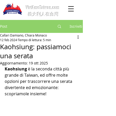
ViviAmoTaiwan.com
義大利人在台灣
Post
Iscriviti
Callari Damiano, Chiara Monaco
12 feb 2024
Tempo di lettura: 5 min
Kaohsiung: passiamoci
una serata
Aggiornamento:
19 ott 2025
Kaohsiung
 è la seconda città più 
grande di Taiwan, ed offre molte 
opzioni per trascorrere una serata 
divertente ed emozionante: 
scopriamole insieme!