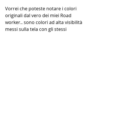
Vorrei che poteste notare i colori 
originali dal vero dei miei Road 
worker.. sono colori ad alta visibilità 
messi sulla tela con gli stessi 
strumenti dei lavoratori dei cantieri 
ovvero le bombolette a spray.
Invitaci alla tua esposizione a 
Taipei!