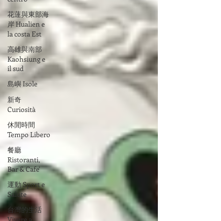
花蓮與東部海
岸 Hualien e
la costa Est
高雄與南部
Kaohsiung e
il sud
島嶼 Isole
新奇
Curiosità
休閒時間
Tempo Libero
餐廳
Ristoranti,
Bar & Cafe'
運動 Sport e
Salute
台灣的生活
Vivere a