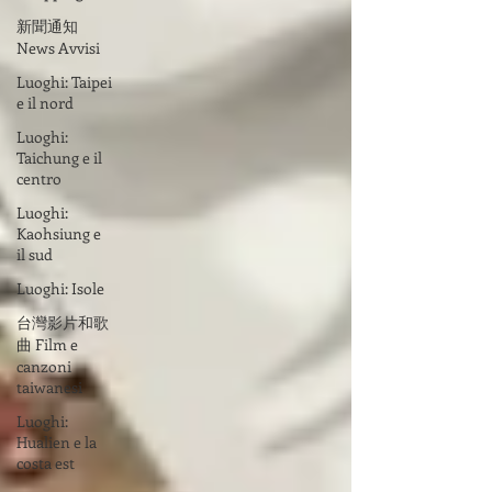
新聞通知
News Avvisi
Luoghi: Taipei
e il nord
Luoghi:
Taichung e il
centro
Luoghi:
Kaohsiung e
il sud
Luoghi: Isole
台灣影片和歌
曲 Film e
canzoni
taiwanesi
Luoghi:
Hualien e la
costa est