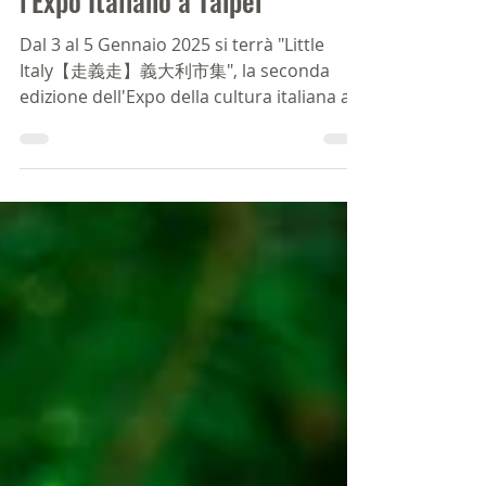
A Gennaio arriva Little Italy,
l'Expo Italiano a Taipei
Dal 3 al 5 Gennaio 2025 si terrà "Little
Italy【走義走】義大利市集", la seconda
edizione dell'Expo della cultura italiana a
Taipei.