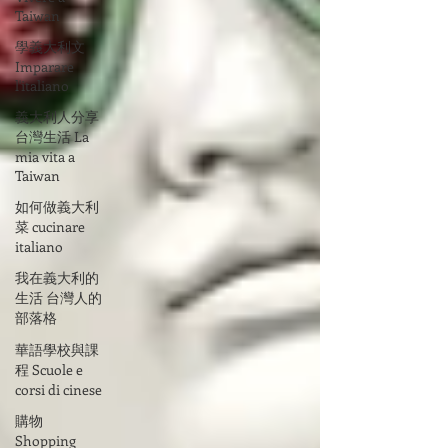
Taiwan
學義大利文
Imparare
l'italiano
義大利人分享
台灣生活 La
mia vita a
Taiwan
如何做義大利
菜 cucinare
italiano
我在義大利的
生活 台灣人的
部落格
華語學校與課
程 Scuole e
corsi di cinese
購物
Shopping